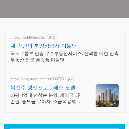
https://middleman.kr/
광고
내 손안의 분양상담사 미들맨
국토교통부 인증 우수부동산서비스, 신뢰를 더한 신축
부동산 전문 플랫폼 미들맨
https://blog.naver.com/yy600725
광고
북전주 광신프로그레스 모델하
우스 상담사 연결
33평 4억대 선착순 분양, 계약금 1천
만원, 중도금 무이자, 소급적용제 도
입 중도금 무이자, 전매 가능, 안전한
분양 보증, 선착순 잔여세대 줍줍