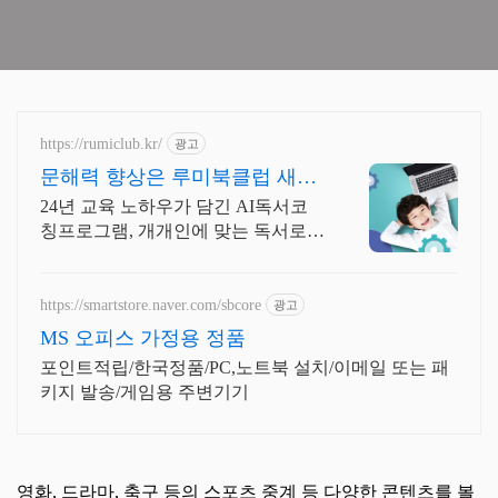
https://rumiclub.kr/
광고
문해력 향상은 루미북클럽 새입
시에 맞는 프로그램운영!
24년 교육 노하우가 담긴 AI독서코
칭프로그램, 개개인에 맞는 독서로
문해력 UP 무작정 책 읽는 프로그램
이 아닌, 진정한 책읽기 프로그램인
루미북클럽!
https://smartstore.naver.com/sbcore
광고
MS 오피스 가정용 정품
포인트적립/한국정품/PC,노트북 설치/이메일 또는 패
키지 발송/게임용 주변기기
영화, 드라마, 축구 등의 스포츠 중계 등 다양한 콘텐츠를 볼